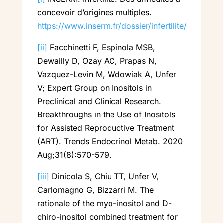
concevoir d’origines multiples.
https://www.inserm.fr/dossier/infertilite/
[ii]
Facchinetti F, Espinola MSB,
Dewailly D, Ozay AC, Prapas N,
Vazquez-Levin M, Wdowiak A, Unfer
V; Expert Group on Inositols in
Preclinical and Clinical Research.
Breakthroughs in the Use of Inositols
for Assisted Reproductive Treatment
(ART). Trends Endocrinol Metab. 2020
Aug;31(8):570-579.
[iii]
Dinicola S, Chiu TT, Unfer V,
Carlomagno G, Bizzarri M. The
rationale of the myo-inositol and D-
chiro-inositol combined treatment for