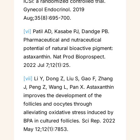
ICSI: a randomized controlled trial.
Gynecol Endocrinol. 2019
Aug;35(8):695-700.
[vi]
Patil AD, Kasabe PJ, Dandge PB.
Pharmaceutical and nutraceutical
potential of natural bioactive pigment:
astaxanthin. Nat Prod Bioprospect.
2022 Jul 7;12(1):25.
[vii]
Li Y, Dong Z, Liu S, Gao F, Zhang
J, Peng Z, Wang L, Pan X. Astaxanthin
improves the development of the
follicles and oocytes through
alleviating oxidative stress induced by
BPA in cultured follicles. Sci Rep. 2022
May 12;12(1):7853.