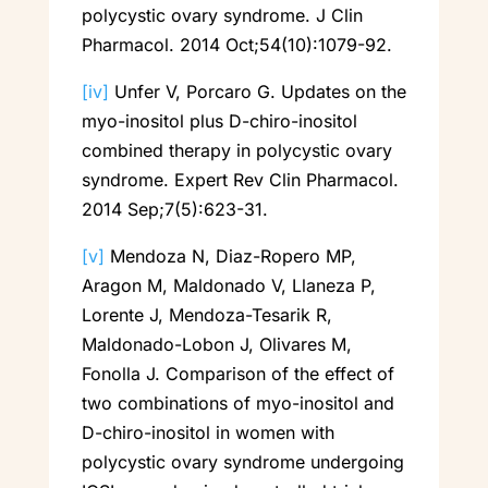
polycystic ovary syndrome. J Clin
Pharmacol. 2014 Oct;54(10):1079-92.
[iv]
Unfer V, Porcaro G. Updates on the
myo-inositol plus D-chiro-inositol
combined therapy in polycystic ovary
syndrome. Expert Rev Clin Pharmacol.
2014 Sep;7(5):623-31.
[v]
Mendoza N, Diaz-Ropero MP,
Aragon M, Maldonado V, Llaneza P,
Lorente J, Mendoza-Tesarik R,
Maldonado-Lobon J, Olivares M,
Fonolla J. Comparison of the effect of
two combinations of myo-inositol and
D-chiro-inositol in women with
polycystic ovary syndrome undergoing