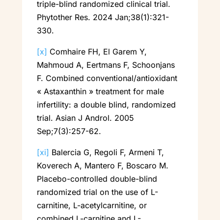
triple-blind randomized clinical trial.
Phytother Res. 2024 Jan;38(1):321-
330.
[x]
Comhaire FH, El Garem Y,
Mahmoud A, Eertmans F, Schoonjans
F. Combined conventional/antioxidant
« Astaxanthin » treatment for male
infertility: a double blind, randomized
trial. Asian J Androl. 2005
Sep;7(3):257-62.
[xi]
Balercia G, Regoli F, Armeni T,
Koverech A, Mantero F, Boscaro M.
Placebo-controlled double-blind
randomized trial on the use of L-
carnitine, L-acetylcarnitine, or
combined L-carnitine and L-