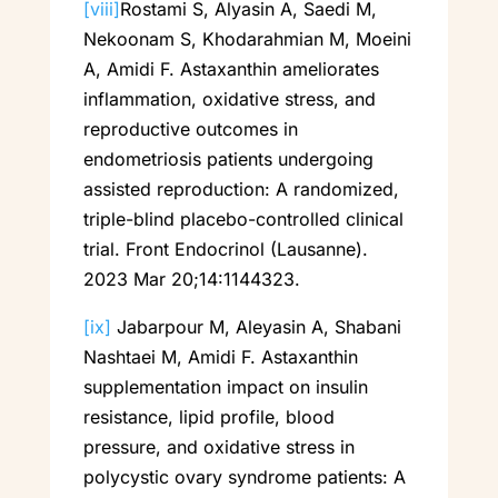
[viii]
Rostami S, Alyasin A, Saedi M,
Nekoonam S, Khodarahmian M, Moeini
A, Amidi F. Astaxanthin ameliorates
inflammation, oxidative stress, and
reproductive outcomes in
endometriosis patients undergoing
assisted reproduction: A randomized,
triple-blind placebo-controlled clinical
trial. Front Endocrinol (Lausanne).
2023 Mar 20;14:1144323.
[ix]
Jabarpour M, Aleyasin A, Shabani
Nashtaei M, Amidi F. Astaxanthin
supplementation impact on insulin
resistance, lipid profile, blood
pressure, and oxidative stress in
polycystic ovary syndrome patients: A