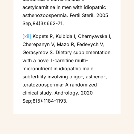
acetylcarnitine in men with idiopathic
asthenozoospermia. Fertil Steril. 2005
Sep;84(3):662-71.
[xii]
Kopets R, Kuibida I, Chernyavska I,
Cherepanyn V, Mazo R, Fedevych V,
Gerasymov S. Dietary supplementation
with a novel l-carnitine multi-
micronutrient in idiopathic male
subfertility involving oligo-, astheno-,
teratozoospermia: A randomized
clinical study. Andrology. 2020
Sep;8(5):1184-1193.