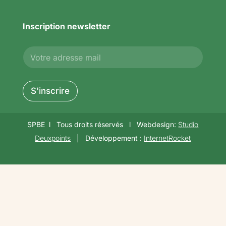
Inscription newsletter
E
E
-
-
m
m
a
a
i
i
S'inscrire
l
l
*
SPBE l Tous droits réservés l Webdesign:
Studio
Deuxpoints
| Développement :
InternetRocket