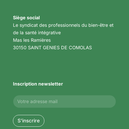
Siège social
Le syndicat des professionnels du bien-être et
de la santé intégrative
Mas les Ramières
30150 SAINT GENIES DE COMOLAS
Inscription newsletter
E
E
-
-
m
m
a
a
i
i
S'inscrire
l
l