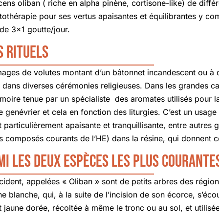
ncens oliban ( riche en alpha pinène, cortisone-like) de diffé
thérapie pour ses vertus apaisantes et équilibrantes y comp
de 3×1 goutte/jour.
s rituels
mages de volutes montant d’un bâtonnet incandescent ou à 
t dans diverses cérémonies religieuses. Dans les grandes 
rmoire tenue par un spécialiste des aromates utilisés pour 
de genévrier et cela en fonction des liturgies. C’est un usa
 particulièrement apaisante et tranquillisante, entre autres
s composés courants de l’HE) dans la résine, qui donnent cet
mi les deux espèces les plus courante
cident, appelées « Oliban » sont de petits arbres des région
lanche, qui, à la suite de l’incision de son écorce, s’écoule
t jaune dorée, récoltée à même le tronc ou au sol, et utilis