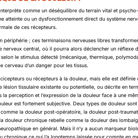
l’interprète comme un déséquilibre du terrain vital et psych
une atteinte ou un dysfonctionnement direct du système nerv
rmale de ces récepteurs.
n périphérie ; ces terminaisons nerveuses libres transformen
nerveux central, où il pourra alors déclencher un réflexe
s selon le stimulus détecté (mécanique, thermique, polymodal)
le cerveau d’un danger pour les tissus.​
nocicepteurs ou récepteurs à la douleur, mais elle est défin
lésion tissulaire existante ou potentielle, ou décrite en term
 la perception et l’expression de la douleur face à une mê
 douleur est fortement subjective. Deux types de douleur so
e comme la douleur post-opératoire, la douleur post-trauma
rt la douleur chronique rebelle comme la douleur des lombalg
neuropathique en général. Mais il n’y a aucun marqueur bio
ou chronique ce qui l’a longtemps laissée pour compte en m