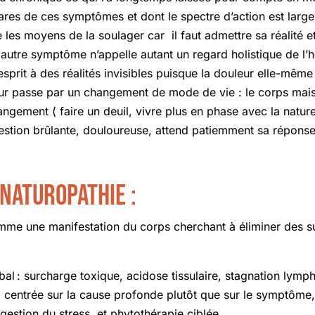
ares de ces symptômes et dont le spectre d’action est larg
 les moyens de la soulager car il faut admettre sa réalité 
n autre symptôme n’appelle autant un regard holistique de 
prit à des réalités invisibles puisque la douleur elle-même es
ur passe par un changement de mode de vie : le corps mais 
gement ( faire un deuil, vivre plus en phase avec la natur
uestion brûlante, douloureuse, attend patiemment sa réponse
naturopathie :
mme une manifestation du corps cherchant à éliminer des su
bal : surcharge toxique, acidose tissulaire, stagnation lymp
, centrée sur la cause profonde plutôt que sur le symptôme, 
 gestion du stress, et phytothérapie ciblée.