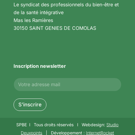
Le syndicat des professionnels du bien-être et
de la santé intégrative
Mas les Ramières
30150 SAINT GENIES DE COMOLAS
Inscription newsletter
E
E
-
-
m
m
a
a
i
i
S'inscrire
l
l
*
SPBE l Tous droits réservés l Webdesign:
Studio
Deuxpoints
| Développement :
InternetRocket